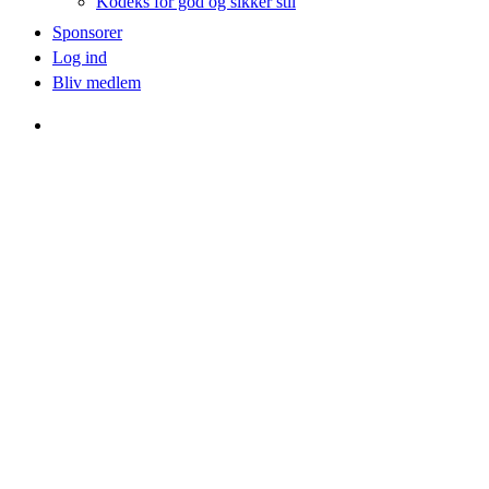
Kodeks for god og sikker stil
Sponsorer
Log ind
Bliv medlem